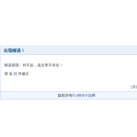
出现错误！
错误原因：对不起，该文章不存在！
请
返 回
并修正
[
关
版权所有©
y9h9小说网