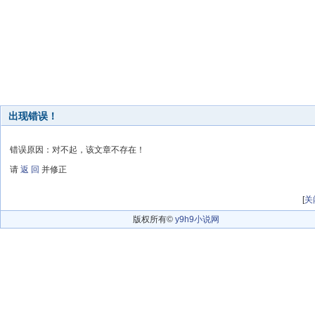
出现错误！
错误原因：对不起，该文章不存在！
请
返 回
并修正
[
关
版权所有©
y9h9小说网