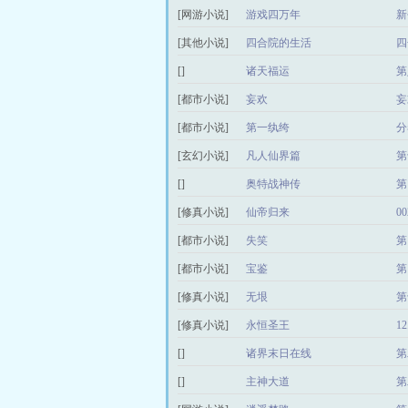
[网游小说]
游戏四万年
新
[其他小说]
四合院的生活
四
[]
诸天福运
第
[都市小说]
妄欢
妄
[都市小说]
第一纨绔
分
[玄幻小说]
凡人仙界篇
第
[]
奥特战神传
第
[修真小说]
仙帝归来
0
[都市小说]
失笑
第
[都市小说]
宝鉴
第
[修真小说]
无垠
第
[修真小说]
永恒圣王
1
[]
诸界末日在线
第
[]
主神大道
第