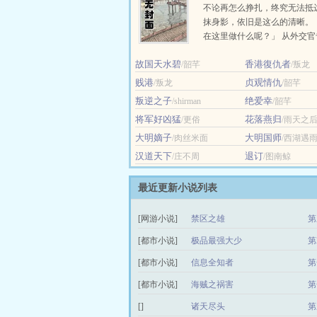
不论再怎么挣扎，终究无法抵
抹身影，依旧是这么的清晰。
在这里做什么呢？」 从外交
以第二名的优异成绩毕业的，
故国天水碧
香港復仇者
/韶芊
殷段。... ...
/叛龙
贱港
贞观情仇
/叛龙
/韶芊
叛逆之子
绝爱幸
/shirman
/韶芊
将军好凶猛
花落燕归
/更俗
/雨天之
大明嫡子
大明国师
/肉丝米面
/西湖遇
汉道天下
退订
/庄不周
/图南鲸
最近更新小说列表
[网游小说]
禁区之雄
第
[都市小说]
极品最强大少
第
[都市小说]
信息全知者
第
[都市小说]
海贼之祸害
第
[]
诸天尽头
第