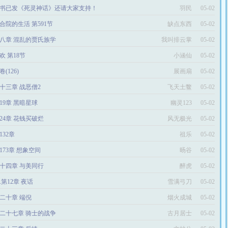
书已发《死灵神话》还请大家支持！
羽民
05-02
合院的生活 第591节
缺点东西
05-02
八章 混乱的贾氏族学
我叫排云掌
05-02
欢 第18节
小涵仙
05-02
卷(126)
展画扇
05-02
十三章 战恶僧2
飞天土鳖
05-02
19章 黑暗星球
幽灵123
05-02
024章 花钱买破烂
风无极光
05-02
132章
祖乐
05-02
173章 想象空间
旸谷
05-02
十四章 与美同行
醉虎
05-02
2.第12章 夜话
雪满弓刀
05-02
二十章 端倪
烟火成城
05-02
二十七章 骑士的战争
古月居士
05-02