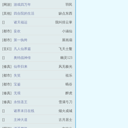
[网游]
游戏四万年
羽民
[其他]
四合院的生活
缺点东西
[]
诸天福运
我叫排云掌
[都市]
妄欢
小涵仙
[都市]
第一纨绔
展画扇
[玄幻]
凡人仙界篇
飞天土鳖
[]
奥特战神传
幽灵123
[修真]
仙帝归来
风无极光
[都市]
失笑
祖乐
[都市]
宝鉴
旸谷
[修真]
无垠
醉虎
[修真]
永恒圣王
雪满弓刀
[]
诸界末日在线
烟火成城
[]
主神大道
古月居士