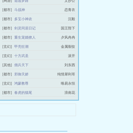
[网游]
逍遥梦路
文抄公
[都市]
斗战神
恋青衣
[都市]
多宝小神农
沉毅
[都市]
剑灵同居日记
国王陛下
[都市]
重生宠婚撩人
夕风冉冉
[玄幻]
甲壳狂潮
金属裂纹
[玄幻]
十方武圣
滚开
[其他]
佣兵天下
刘东西
[都市]
邪御天娇
纯情犀利哥
[玄幻]
鸿蒙教尊
唯易永恒
[都市]
春虎的猫尾
浪南花