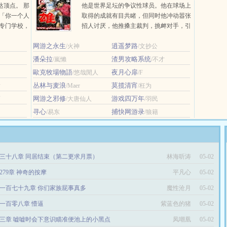
达顶点。 那
他是世界足坛的争议性球员。他在球场上
 「你一个人
取得的成就有目共睹，但同时他冲动嚣张
官专门学校，
招人讨厌，他推搡主裁判，挑衅对手，引
新人外交官
发斗殴…… 他让主裁判头疼，他让对
网游之永生
逍遥梦路
/火神
手的后... ...
/文抄公
潘朵拉
渣男攻略系统
/嵐懶
/不才
歐克牧場物語
夜月心扉
/悠哉閒人
/F
丛林与麦浪
莫揽清宵
后
/Maer
/枉为
网游之邪修
游戏四万年
雨
/大唐仙人
/羽民
寻心
捕快网游录
/易东
/狼籍
三十八章 同居结束（第二更求月票）
林海听涛
05-02
279章 神奇的按摩
平凡心
05-02
一百七十九章 你们家族屁事真多
魔性沧月
05-02
一百零八章 懵逼
紫蓝色的猪
05-02
三章 嘘嘘时会下意识瞄准便池上的小黑点
凤嘲凰
05-02