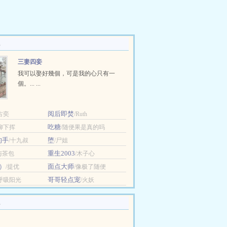
三妻四妾
我可以娶好幾個，可是我的心只有一
個。... ...
阅后即焚
古奕
/Ruth
吃糖
/柳下挥
/随便果是真的吗
的手
堕
/十九叔
/尸姐
重生2003
与茶包
/木子心
）
面点大师
/提优
/像极了随便
哥哥轻点宠
/呼吸阳光
/火妖