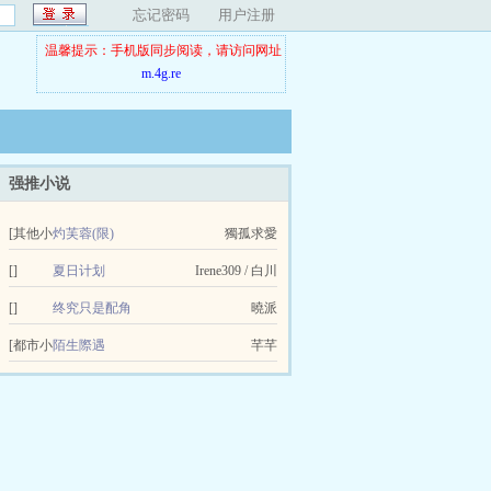
忘记密码
用户注册
温馨提示：手机版同步阅读，请访问网址
m.4g.re
强推小说
[其他小
灼芙蓉(限)
獨孤求愛
说]
[]
夏日计划
Irene309 / 白川
[]
终究只是配角
曉派
[都市小
陌生際遇
芊芊
说]