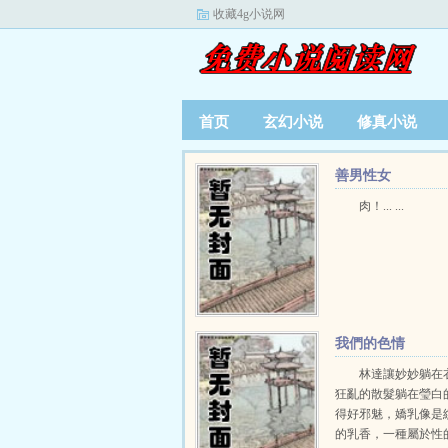
收藏4g小说网
首页
玄幻小说
修真小说
善男性女
肉！... ...
我們的色情
林達讓妙妙躺在
狂亂的散髮躺在瑩白
得好邪魅，嬌乳像是
的乳香，一種屬於性