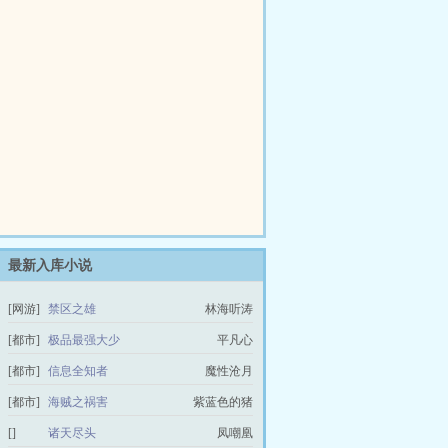
最新入库小说
[网游]
禁区之雄
林海听涛
[都市]
极品最强大少
平凡心
[都市]
信息全知者
魔性沧月
[都市]
海贼之祸害
紫蓝色的猪
[]
诸天尽头
凤嘲凰