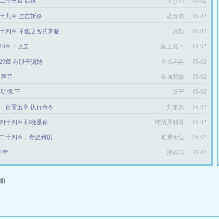
二十三章 后续
文抄公
05-02
十九章 连连斩杀
恋青衣
05-02
十四章 不速之客的来临
沉毅
05-02
10章：画皮
国王陛下
05-02
29章 有胆子骗她
夕风冉冉
05-02
6 声音
金属裂纹
05-02
4 明德 下
滚开
05-02
一百零五章 执行命令
刘东西
05-02
四十四章 那晚是你
纯情犀利哥
05-02
二十四章，青旋到访
唯易永恒
05-02
1章
浪南花
05-02
端)