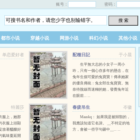
账号：
密码：
搜 索
都市小说
穿越小说
网游小说
科幻小说
其他小说
单恋爱好者
配種日記
于小晨
生平無大志的小女子一周小
吟，只有一個心存多年的懸念，在
兔年生個可愛的兔寶寶！傳承她家
的優良傳統：兔女郎生兔寶寶。無
奈待脫線而迷糊的她，發覺兔年近
在眼前... ...
特麗莎
春疲吊生
岑徽
衣服上，她那
Maaskq： 如果我是被歸類的，
的衣服上頭顯
我應該知道它名諱。 __不特定的地
綻放著醞釀好
方，會被一些字句砸中__... ...
的氣味蔓延開