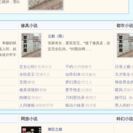
心脫掉，雪白
修真小说
都市小说
云舫（限）
。卑鄙的弑
张家有女，爱若至宝。*披了修真皮，设
返人间，妓.
定完全乱诌。*封图自网... ...
杀得片甲不
，而遗失未
玄女心经2
千屿
日渐上瘾
/玄风斗士
/白羽摘雕弓
/
永恒圣王
仙帝归来
天才医生
/雪满弓刀
/风无极光
无垠
梦幻湮尘
馋前男友
/醉虎
/竹江人
修真潜规则
萧齐艳史
暖风
/双鲤
/云渐生
/黑猫
肉拂尘
刀剑恩仇录
她可以（h
纹
/朱投仁
/雁翎刀
人间修炼
狐仙小妺喜
男人的好
/深秋的芒草
/四月喵
网游小说
科幻小说
禁区之雄