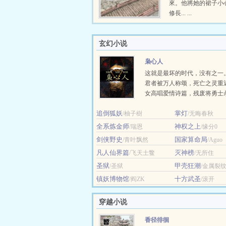
來。他將她的裙子小
修長... ...
玄幻小说
枭心人
这就是最坏的时代，没有之一
君者被万人称颂，死亡之灵重
女高唱爱情诗篇，残废将勇士
留，修士把地狱之火引向黎明
追倒狐妖
掌灯
/柚子樹
来的人... ...
/无晦春秋
全系炼金师
神权之上
/瑞恩
/缘分0
剑侠野史
国家算命局
/青叶飘然
/Aguo
凡人仙界篇
灭神榜
/飞天土鳖
/无所住
圣狱
甲壳狂潮
/圣狱
/金属裂
镇妖博物馆
十方武圣
/阎ZK
/滚开
穿越小说
香径徘徊