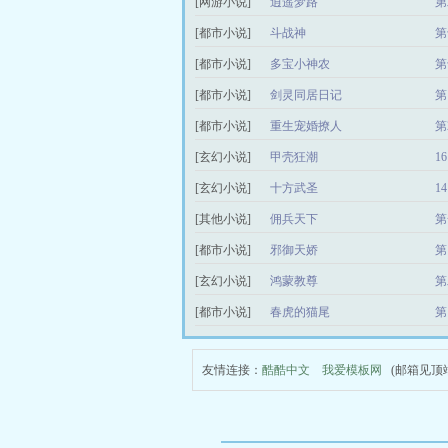
[网游小说]
逍遥梦路
第
[都市小说]
斗战神
第
[都市小说]
多宝小神农
第
[都市小说]
剑灵同居日记
第
[都市小说]
重生宠婚撩人
第
[玄幻小说]
甲壳狂潮
1
[玄幻小说]
十方武圣
1
[其他小说]
佣兵天下
第
[都市小说]
邪御天娇
第
[玄幻小说]
鸿蒙教尊
第
[都市小说]
春虎的猫尾
第
友情连接：
酷酷中文
我爱模板网
(邮箱见顶