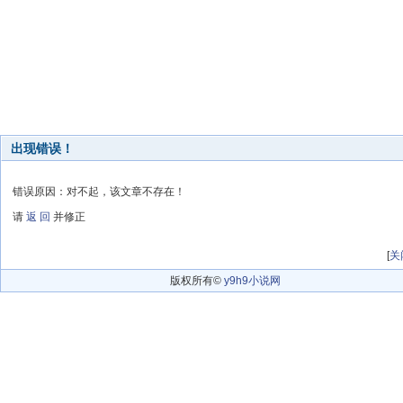
出现错误！
错误原因：对不起，该文章不存在！
请
返 回
并修正
[
关
版权所有©
y9h9小说网