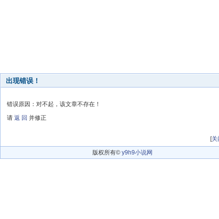
出现错误！
错误原因：对不起，该文章不存在！
请
返 回
并修正
[
关
版权所有©
y9h9小说网