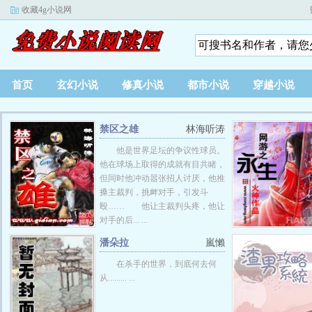
收藏4g小说网
首页
玄幻小说
修真小说
都市小说
穿越小说
禁区之雄
林海听涛
他是世界足坛的争议性球员。
他在球场上取得的成就有目共睹，
但同时他冲动嚣张招人讨厌，他推
搡主裁判，挑衅对手，引发斗
殴…… 他让主裁判头疼，他让
对手的后... ...
潘朵拉
嵐懶
在杀手的世界，到底何去何
从......... ...