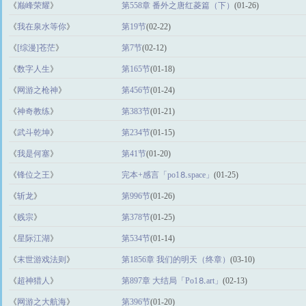
《
巅峰荣耀
》
第558章 番外之唐红菱篇（下）
(01-26)
《
我在泉水等你
》
第19节
(02-22)
《
[综漫]苍茫
》
第7节
(02-12)
《
数字人生
》
第165节
(01-18)
《
网游之枪神
》
第456节
(01-24)
《
神奇教练
》
第383节
(01-21)
《
武斗乾坤
》
第234节
(01-15)
《
我是何塞
》
第41节
(01-20)
《
锋位之王
》
完本+感言「po1⒏space」
(01-25)
《
斩龙
》
第996节
(01-26)
《
贱宗
》
第378节
(01-25)
《
星际江湖
》
第534节
(01-14)
《
末世游戏法则
》
第1856章 我们的明天（终章）
(03-10)
《
超神猎人
》
第897章 大结局「Рo1⒏аrt」
(02-13)
《
网游之大航海
》
第396节
(01-20)