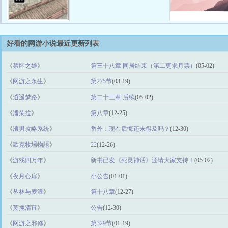
好看的网游小说最近更新列表
《
禁区之雄
》
第三十八章 同居结束（第二更求月票）
(05-02)
《
网游之永生
》
第275节
(03-19)
《
逍遥梦路
》
第二十三章 后续
(05-02)
《
潘朵拉
》
第八章
(12-25)
《
渣男攻略系统
》
番外：现在后悔还来得及吗？
(12-30)
《
歐克牧場物語
》
22
(12-26)
《
游戏四万年
》
新书已发《死灵神话》还请大家支持！
(05-02)
《
夜月心扉
》
小公告
(01-01)
《
丛林与麦浪
》
第十八章
(12-27)
《
莫揽清宵
》
公告
(12-30)
《
网游之邪修
》
第329节
(01-19)