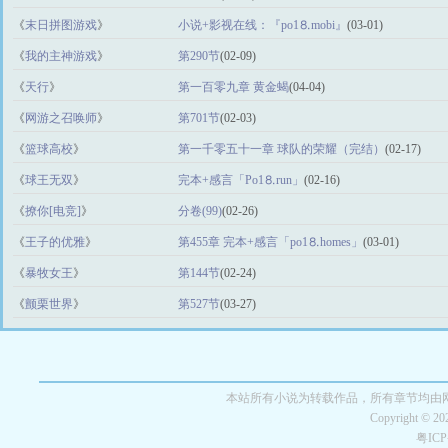
《
末日拼图游戏
》
小说+影视在线：『po1⒏mоbi』
(03-01)
《
我的主神游戏
》
第290节
(02-09)
《
天行
》
第一百零九章 黄金蝎
(04-04)
《
网游之召唤师
》
第701节
(02-03)
《
篮球高校
》
第一千零五十一章 球队的荣耀（完结）
(02-17)
《
球王无双
》
完本+感言「Рo1⒏run」
(02-16)
《
撩你[电竞]
》
分卷(99)
(02-26)
《
王子的优雅
》
第455章 完本+感言「po1⒏homes」
(03-01)
《
暴牧女王
》
第144节
(02-24)
《
颤栗世界
》
第527节
(03-27)
本站所有小说为转载作品，所有章节均由
Copyright © 2
粤IC