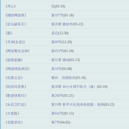
《
寻心
》
完
(03-19)
《
捕快网游录
》
第107节
(01-18)
《
足坛破坏王
》
第20章 要炒作
(03-22)
《
圆
》
后记
(12-30)
《
月神[全息]
》
第99节
(12-29)
《
网游重生法神
》
第453节
(01-19)
《
超级盗贼
》
第32章 骚动
(02-13)
《
网游缔造神话
》
第34节
(02-08)
《
在那之后
》
番外、活得快乐
(01-16)
《
轮回马里奥
》
第38章 46小火球不给力（修）
(02-10)
《
数据侠客行
》
第260节
(01-21)
《
从后卫打起
》
第19章 新手大礼包绿色技能：假摔
(03-22)
《
大冒险
》
第645节
(01-15)
《
无限求生
》
第7节
(04-02)