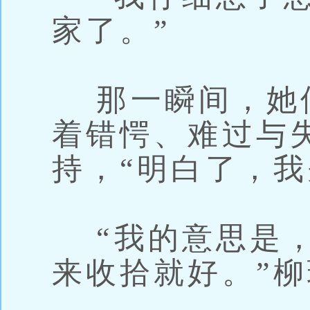
家了。”
那一瞬间，她
着错愕、难过与
持，“明白了，我
“我的意思是，
来收拾就好。”