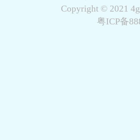
Copyright © 2021 4
粤ICP备8