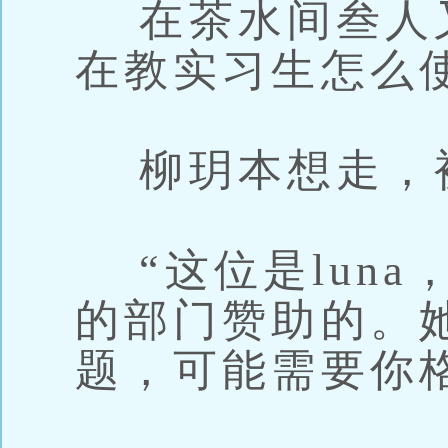
在茶水间叁人
在教实习生怎么
柳玥本想走，
“这位是luna
的部门赞助的。
题，可能需要你