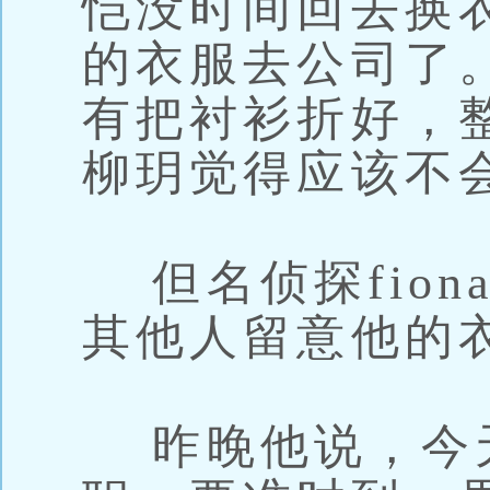
恺没时间回去换
的衣服去公司了
有把衬衫折好，
柳玥觉得应该不
但名侦探fion
其他人留意他的
昨晚他说，今