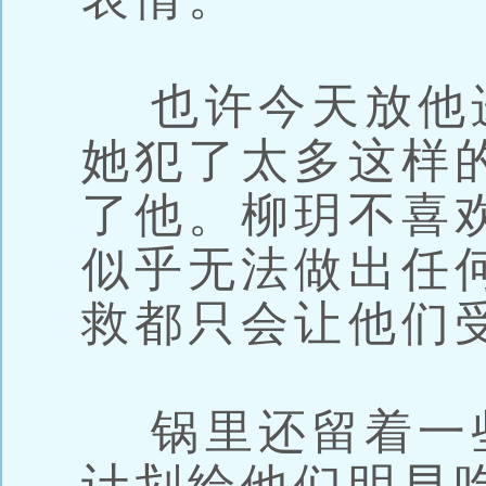
也许今天放他
她犯了太多这样
了他。柳玥不喜
似乎无法做出任
救都只会让他们
锅里还留着一