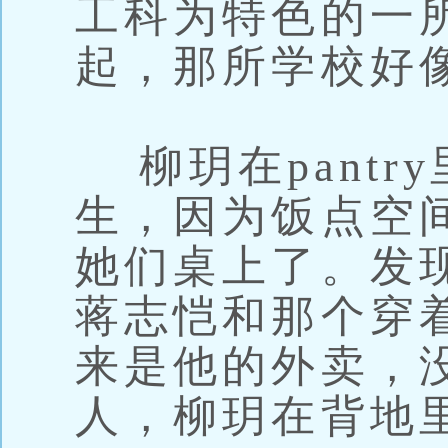
工科为特色的一所
起，那所学校好
柳玥在pantr
生，因为饭点空
她们桌上了。发
蒋志恺和那个穿
来是他的外卖，
人，柳玥在背地