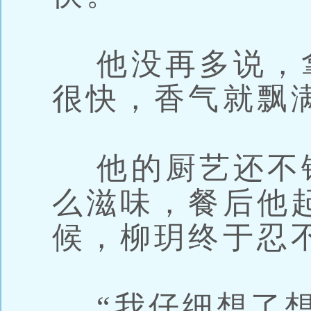
他没再多说，
很快，香气就飘
他的厨艺还不
么滋味，餐后他
候，柳玥终于忍
“我仔细想了想