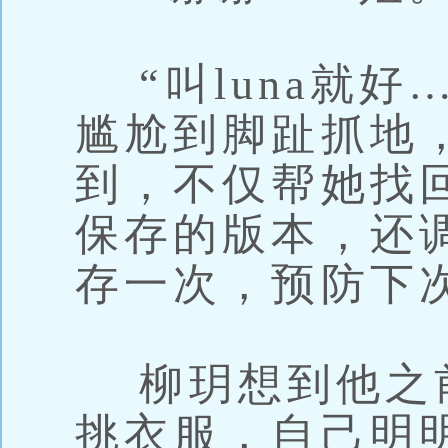
“叫luna就好
尴尬到脚趾抓地，
到，不仅帮她找
保存的版本，还
存一次，预防下
柳玥想到他之
挑衣服，自己明