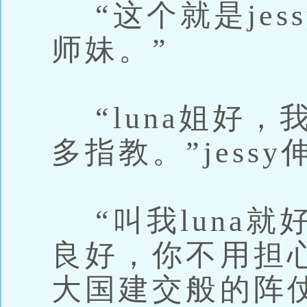
“这个就是jes
师妹。”
“luna姐好，我
多指教。”jess
“叫我luna就
良好，你不用担
大国建交般的阵