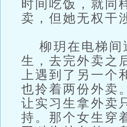
时间吃饭，就同
卖，但她无权干
柳玥在电梯间遇到
生，去完外卖之
上遇到了另一个
也拎着两份外卖
让实习生拿外卖
持。那个女生穿